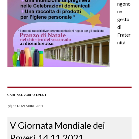
ngono
un
gesto
di
Frater
nità.
CARITAS LIVORNO
,
EVENTI
15 NOVEMBRE 2021
V Giornata Mondiale dei
Poveri 14.11.2021