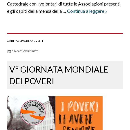
Cattedrale con i volontari di tutte le Associazioni presenti
V
e gli ospiti della mensa della …
Continua a leggere
»
Giornata
Mondiale
dei
Poveri
CARITAS LIVORNO
,
EVENTI
14.11.2021
5 NOVEMBRE 2021
V° GIORNATA MONDIALE
DEI POVERI