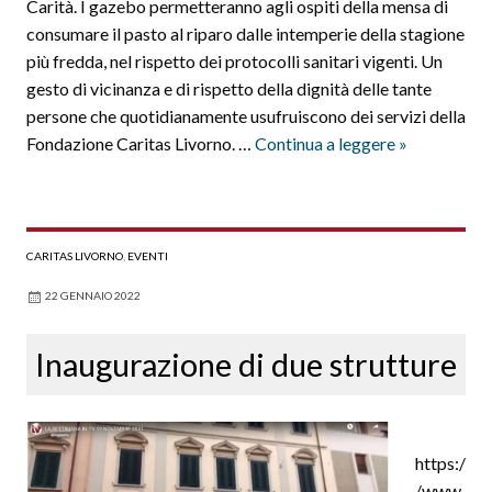
Carità. I gazebo permetteranno agli ospiti della mensa di
consumare il pasto al riparo dalle intemperie della stagione
più fredda, nel rispetto dei protocolli sanitari vigenti. Un
gesto di vicinanza e di rispetto della dignità delle tante
persone che quotidianamente usufruiscono dei servizi della
Nuovi
Fondazione Caritas Livorno. …
Continua a leggere
»
gazebo
al
Villaggio
della
CARITAS LIVORNO
,
EVENTI
Carità
22 GENNAIO 2022
Inaugurazione di due strutture
https:/
/www.