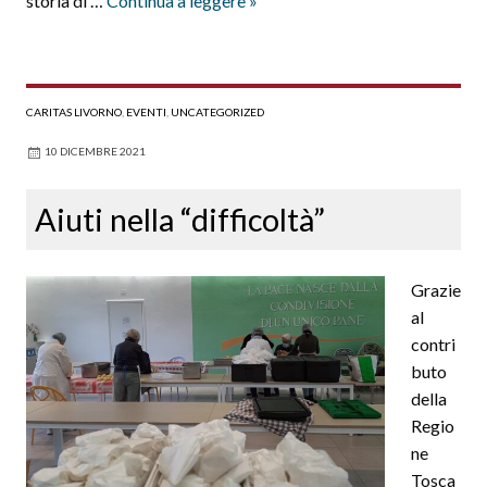
storia di …
Continua a leggere
»
di
due
strutture
CARITAS LIVORNO
,
EVENTI
,
UNCATEGORIZED
10 DICEMBRE 2021
Aiuti nella “difficoltà”
Grazie
al
contri
buto
della
Regio
ne
Tosca