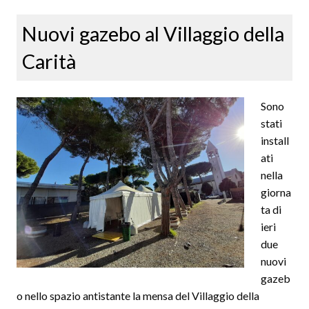
nostro
Nuovi gazebo al Villaggio della
paese
dalle
Carità
zone
di
guerra
Sono
stati
install
ati
nella
giorna
ta di
ieri
due
nuovi
gazeb
o nello spazio antistante la mensa del Villaggio della