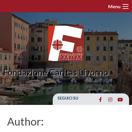
Skip
Menu
to
content
Fondazione Caritas Livorno
SEGUICI SU
Author: