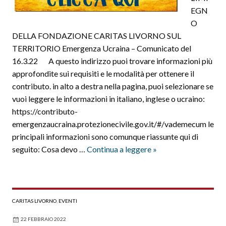
EGN
O
DELLA FONDAZIONE CARITAS LIVORNO SUL
TERRITORIO Emergenza Ucraina – Comunicato del
16.3.22 A questo indirizzo puoi trovare informazioni più
approfondite sui requisiti e le modalità per ottenere il
contributo. in alto a destra nella pagina, puoi selezionare se
vuoi leggere le informazioni in italiano, inglese o ucraino:
https://contributo-
emergenzaucraina.protezionecivile.gov.it/#/vademecum le
principali informazioni sono comunque riassunte qui di
Emergenza
seguito: Cosa devo …
Continua a leggere
»
UCRAINA:
per
aiutare
chi
CARITAS LIVORNO
,
EVENTI
arriva
22 FEBBRAIO 2022
nel