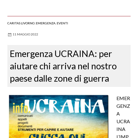
CARITAS LIVORNO
,
EMERGENZA
,
EVENTI
11 MAGGIO 2022
Emergenza UCRAINA: per
aiutare chi arriva nel nostro
paese dalle zone di guerra
EMER
GENZ
A
UCRA
INA
L’IMP