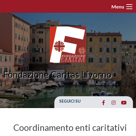
Skip
Menu
to
content
Fondazione Caritas Livorno
SEGUICI SU
Coordinamento enti caritativi