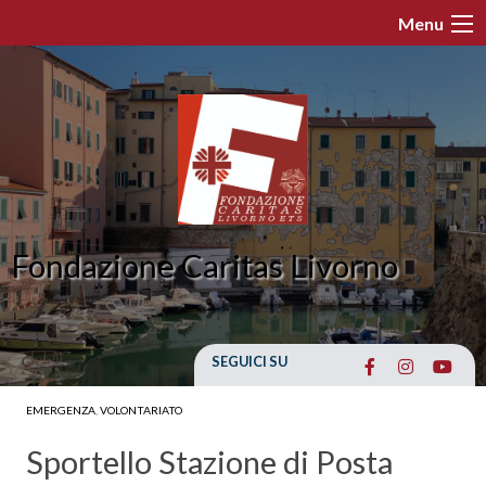
Skip
Menu
to
content
Fondazione Caritas Livorno
SEGUICI SU
EMERGENZA
,
VOLONTARIATO
Sportello Stazione di Posta