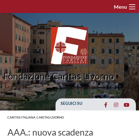
Skip
Menu
to
content
Fondazione Caritas Livorno
SEGUICI SU
CARITAS ITALIANA
,
CARITAS LIVORNO
AAA.: nuova scadenza