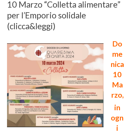
10 Marzo “Colletta alimentare”
per l’Emporio solidale
(clicca&leggi)
Do
me
nica
10
Ma
rzo,
in
ogn
i