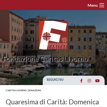
Skip
Menu
to
content
Fondazione Caritas Livorno
SEGUICI SU
CARITAS LIVORNO
,
DONAZIONI
Quaresima di Carità: Domenica