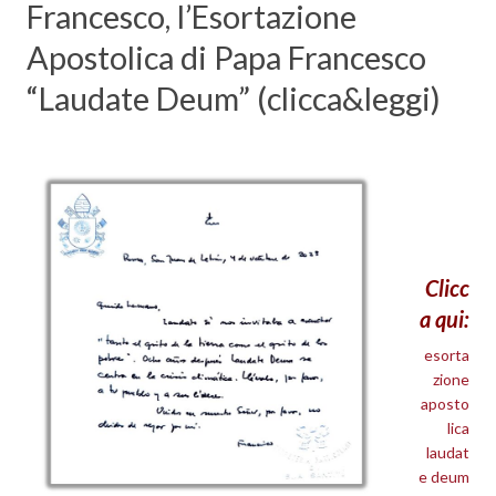
Francesco, l’Esortazione
Apostolica di Papa Francesco
“Laudate Deum” (clicca&leggi)
Clicc
a qui:
esorta
zione
aposto
lica
laudat
e deum